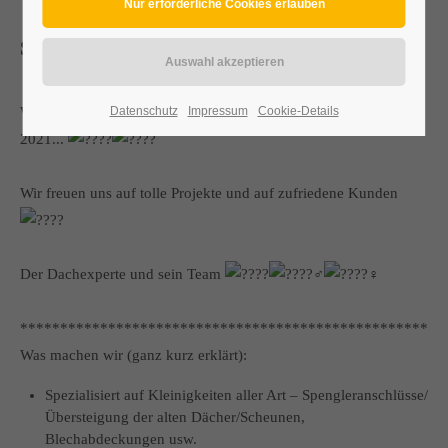
SCHÖNES NEUES JAHR
Wir wünschen euch ein schönes, neues, erfolgreiches Jahr
Datenschutz
Impressum
Cookie-Details
2021...
Wir freuen uns auf tolle Projekte und auf zufriedene Kunden
Der Dachexperte und sein Team
*****************************************************
Was machen wir (ganz kurz erklärt):
Spezialisiert auf Kleinigkeiten aller Art – Spengleranschlüsse/
Übersteigung der alten Dächer/Scheunen,
Blechabdeckungen usw.