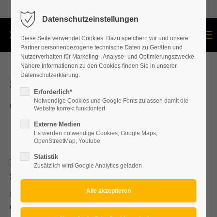
+43 664 534 60 87
Datenschutzeinstellungen
Menu
Diese Seite verwendet Cookies. Dazu speichern wir und unsere
Partner personenbezogene technische Daten zu Geräten und
Nutzerverhalten für Marketing-, Analyse- und Optimierungszwecke.
Nähere Informationen zu den Cookies finden Sie in unserer
Datenschutzerklärung.
SCHÖNES NEUES JAHR
Erforderlich*
Notwendige Cookies und Google Fonts zulassen damit die
08.01.2021. 13:18
Website korrekt funktioniert
Externe Medien
Es werden notwendige Cookies, Google Maps,
OpenStreetMap, Youtube
Statistik
Dachdecker/Dachdeckerei u.
Zusätzlich wird Google Analytics geladen
Spengler/Spenglerei Bezirk Mattersburg
Dachdeckerei u. Spenglerei Bezirk Mattersburg, Eisenstadt,
Oberpullendorf, Baden, Wr.Neustadt, Neunkirchen