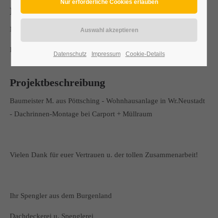
Neue Dachrinne bei Carport + Müllraum
Neue Dachrinnen-Montage bei Carport + Müllraum
Farbe: Anthrazit - Prefa
Datenschutz
Impressum
Cookie-Details
Projektbeschreibung
Baumeister M. aus Pöttsching - Wohnhausanlage in Wr.Neustadt
- Dachrinnen-Montage bei Carport + Müllraum
Vielen Dank für euer Vertrauen u. der tollen Zusammenarbeit!
Ihr Spengler aus dem Burgenland
Dachdeckerei u. Spenglerei