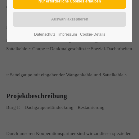
Gaupen-Restaurierung/Gaupen
Neueindeckung
Meister-Gaupe - Restaurierung von Dachgaupen auf der Burg
Datenschutz
Impressum
Cookie-Details
Kunstarbeit ~ Meisterstück ~ eingehende Wangenkehle ~
Sattelkehle ~ Gaupe ~ Denkmalgeschützt ~ Spezial-Dacharbeiten
~ Sattelgaupe mit eingehender Wangenkehle und Sattelkehle ~
Projektbeschreibung
Burg F. - Dachgaupen/Eindeckung - Restaurierung
Durch unseren Kooperationspartner sind wir zu dieser speziellen