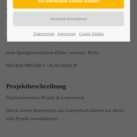
Abdichtungsarbeiten, inkl.
Spenglerarbeiten bei einem Flachdach
Neubauprojekt Flachdach - neues Flachdach in Loipersbach
Datenschutz
Impressum
Cookie-Details
Bituminöse Abdichtung (Bauder)
neue Spengleranschlüsse (Farbe: schwarz, Prefa)
NEUBAUPROJEKT - FLACHDACH
Projektbeschreibung
Flachdachneubau-Projekt in Loipersbach
Durch unsere Partnerfirma aus Loipersbach durften wir dieses
tolle Projekt verwirklichen!