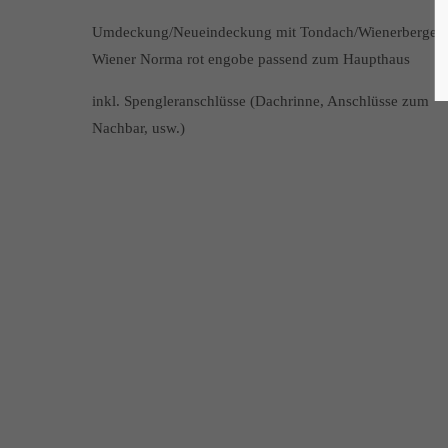
Umdeckung/Neueindeckung mit Tondach/Wienerberger
Wiener Norma rot engobe passend zum Haupthaus
inkl. Spengleranschlüsse (Dachrinne, Anschlüsse zum
Nachbar, usw.)