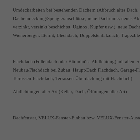
Umdeckarbeiten bei bestehenden Dächern (Abbruch altes Dach, 
Dacheindeckung/Spengleranschlüsse, neue Dachrinne, neues Abl
verzinkt, verzinkt beschichtet, Uginox, Kupfer usw.), neue Dac
Wienerberger, Eternit, Blechdach, Doppelstehfalzdach, Trapezbl
Flachdach (Foliendach oder Bituminöse Abdichtung) mit allen er
Neubau/Flachdach bei Zubau, Haupt-Dach Flachdach, Garage-Fl
Terrassen-Flachdach, Terrassen-Überdachung mit Flachdach)
Abdichtungen aller Art (Keller, Dach, Öffnungen aller Art)
Dachfenster, VELUX-Fenster-Einbau bzw. VELUX-Fenster-Austau