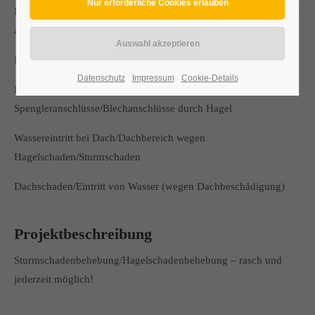
Behebung eines Hagelschadens/Sturmschadens bei der Familie P.
aus Purbach (Storchencamp)
Durchlöchte/kaputte/beschädigte Dachrinne
Datenschutz
Impressum
Cookie-Details
Kaputte/durchlöchte/beschädigte
Spengleranschlüsse/Blechanschlüsse durch Hagel
Wassereintritt bei Dach/Dachbereich wegen
Hagelschaden/Sturmschaden
Dachschaden/Eintritt von Wasser (wegen Dachbeschädigung)
Projektbeschreibung
Sturmschadenbehebung/Hagelschadenbehebung – rasch und
jederzeit möglich!