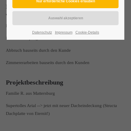
Dachumdeckung mit Structa Dachplatte
von Eternit
Dachumdeckungsarbeiten
Datenschutz
Impressum
Cookie-Details
inkl. neuer Spengleranschlüsse
Abbruch bauseits durch den Kunde
Zimmererarbeiten bauseits durch den Kunden
Projektbeschreibung
Familie R. aus Mattersburg
Supertolles Arial --> jetzt mit neuer Dacheindeckung (Structa
Dachplatte von Eternit!)