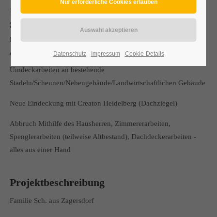
Umdeckarbeiten
Stadel/Nebengebäude/Spenglerarbeiten/Zi
mmererarbeiten/Dachumdeckungsarbeiten
/Abbruch
Datenschutz
Impressum
Cookie-Details
Umdeckarbeiten an bestehende
Stadeln/Scheunen/Nebengebäude/Landwirtschaftlichen Gebäude
Neue Eindeckung mit Creaton Heidelberg (Dachziegel)
Abbruch Mithilfe des Hausherren, Zimmererarbeiten,
Spenglerarbeiten (teilweise Altbestand), Dachdeckerarbeiten -
alles aus einer Hand
Projektbeschreibung
Familie Sch. aus Zagersdorf