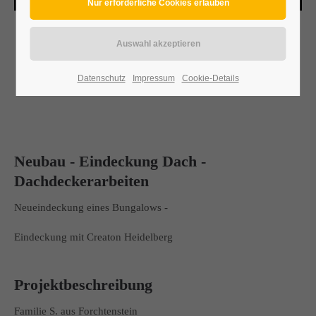
Datenschutz
Impressum
Cookie-Details
Neubau - Eindeckung Dach -
Dachdeckerarbeiten
Neueindeckung eines Bungalows -
Eindeckung mit Creaton Heidelberg
Projektbeschreibung
Familie S. aus Forchtenstein