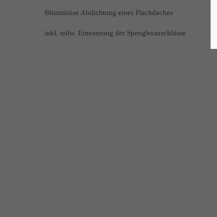
Bituminöse Abdichtung eines Flachdaches
inkl. teilw. Erneuerung der Spengleranschlüsse