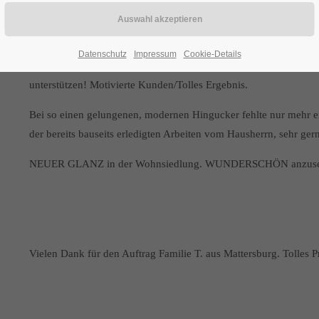
c
Bei der Familie T. aus Mattersburg durften wir die Spengleransch
Ablaufrohr montieren. Wir sind stolz, dass wir hierbei mit neuer 
Datenschutz
Impressum
Cookie-Details
sehr handwerklich unterwegs und machte sehr viele Vorleistungen
unterstützen! Motivierte Kunden/Tolles Ergebnis.
Bei so einen gelungenen, modernen Hingucker fehlte nur mehr e
der bereits bauseits erledigten Arbeiten vom Hausherrn, sehr ger
NEUER GLANZ in der Wohnsiedlung. WUNDERSCHÖN anzuse
Vielen Dank für den Auftrag Familie T. aus Mattersburg. Tolles P