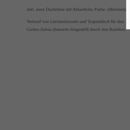
inkl. neue Dachrinne mit Ablaufrohr, Farbe: silbermetalli
Verkauf von Lärchenfassade und Trapezblech für den
Garten-Zubau (bauseits hergestellt durch den Kunden)