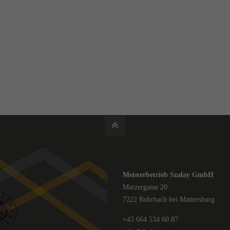
Meisterbetrieb Szalay GmbH
Marzergasse 20
7222 Rohrbach bei Mattersburg
+43 664 534 60 87