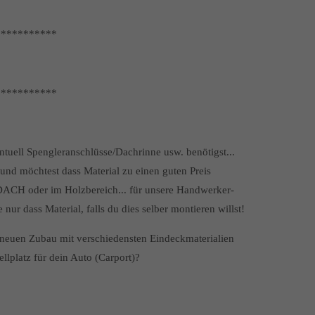
***********
***********
uell Spengleranschlüsse/Dachrinne usw. benötigst...
 und möchtest dass Material zu einen guten Preis
DACH oder im Holzbereich... für unsere Handwerker-
ur dass Material, falls du dies selber montieren willst!
euen Zubau mit verschiedensten Eindeckmaterialien
llplatz für dein Auto (Carport)?