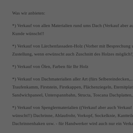
Was wir anbieten:
*) Verkauf von allen Materialien rund ums Dach (Verkauf aber a
Kunde wünscht!!
*) Verkauf von Lärchenfassaden-Holz (Vorher mit Besprechung u
Zustellung, wenn erwünscht auch Zuschnitt des Holzes möglich!
*) Verkauf von Ölen, Farben für Ihr Holz
*) Verkauf von Dachmaterialien aller Art (fürs Selbereindecken,.
Traufenkamm, Firststein, Firstkappen, Flächenziegeln, Eternitpla
Sandwichpaneel, Unterspannbahn, Structa, Toscana Dachplatten, E
*) Verkauf von Spenglermaterialien ((Verkauf aber auch Verkau
wünscht!!) Dachrinne, Ablaufrohr, Vorkopf, Sockelknie, Kantteile
Dachrinnenhaken usw. - für Handwerker wird auch nur ein Verka