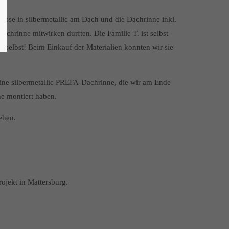
lüsse in silbermetallic am Dach und die Dachrinne inkl.
Dachrinne mitwirken durften. Die Familie T. ist selbst
 selbst! Beim Einkauf der Materialien konnten wir sie
ine silbermetallic PREFA-Dachrinne, die wir am Ende
ne montiert haben.
hen.
rojekt in Mattersburg.