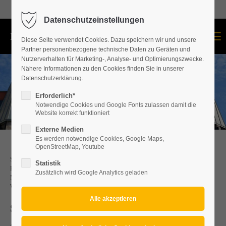
+43 664 534 60 87
Datenschutzeinstellungen
Menu
Diese Seite verwendet Cookies. Dazu speichern wir und unsere
Partner personenbezogene technische Daten zu Geräten und
Nutzerverhalten für Marketing-, Analyse- und Optimierungszwecke.
Nähere Informationen zu den Cookies finden Sie in unserer
Datenschutzerklärung.
Erforderlich*
Notwendige Cookies und Google Fonts zulassen damit die
Website korrekt funktioniert
Externe Medien
Es werden notwendige Cookies, Google Maps,
OpenStreetMap, Youtube
SPENGLERARBEITEN IM BURGENLAND & NIEDERÖSTERREICH. IHR
Statistik
EXPERTEN-TEAM FÜR DEN BEZIRK
Zusätzlich wird Google Analytics geladen
MATTERSBURG/EISENSTADT/NEUSIEDL AM SEE/BADEN BEI
WIEN/WR.NEUSTADT
SPENGLERARBEITEN