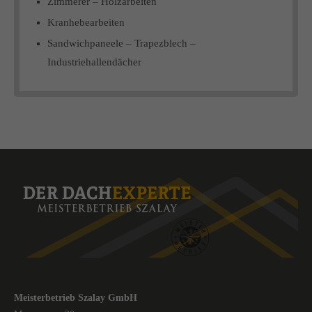
Zimmerer – Holzarbeiten
Kranhebearbeiten
Sandwichpaneele – Trapezblech –
Industriehallendächer
Meisterbetrieb Szalay GmbH