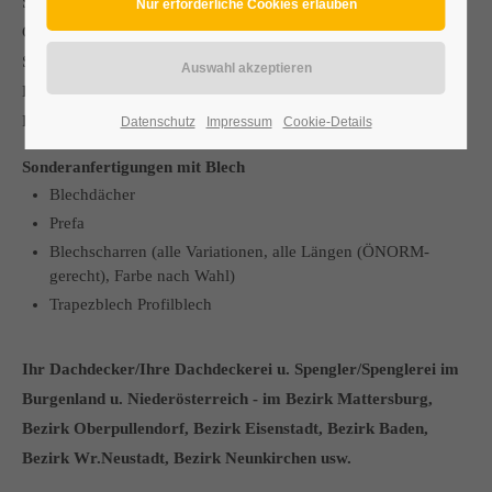
Spengleranschlüsse bei Neubauprojekte, Umbauarbeiten,
Garagenbau, Terrassenüberdachung, Winter – und
Sommergärten, Mauerabdeckungen, Sonderanfertigungen mit
Blech, Attika, Flachdach, Kamineinfassungen,
Fensterbretter/bänke, Dachrinnen, Einlegerinne
Datenschutz
Impressum
Cookie-Details
Sonderanfertigungen mit Blech
Blechdächer
Prefa
Blechscharren (alle Variationen, alle Längen (ÖNORM-
gerecht), Farbe nach Wahl)
Trapezblech Profilblech
Ihr Dachdecker/Ihre Dachdeckerei u. Spengler/Spenglerei im
Burgenland u. Niederösterreich - im Bezirk Mattersburg,
Bezirk Oberpullendorf, Bezirk Eisenstadt,
Bezirk Baden,
Bezirk Wr.Neustadt, Bezirk Neunkirchen usw.