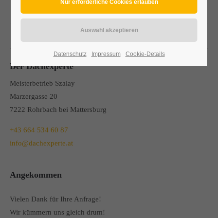
Do, Fr
09.00 – 17.30
Sa
09.00 – 13.00
Datenschutz
Impressum
Cookie-Details
Der Dachexperte
Meisterbetrieb Szalay
Marzergasse 20
7222 Rohrbach bei Mattersburg
+43 664 534 60 87
info@dachexperte.at
Angekommen
Vielen Dank für Ihre Anfrage!
Wir kümmern uns gleich drum!