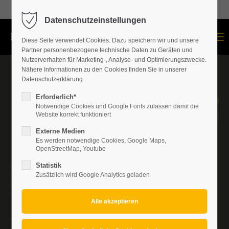
+43 664 534 60 87
Datenschutzeinstellungen
Menu
Diese Seite verwendet Cookies. Dazu speichern wir und unsere
Partner personenbezogene technische Daten zu Geräten und
Nutzerverhalten für Marketing-, Analyse- und Optimierungszwecke.
Nähere Informationen zu den Cookies finden Sie in unserer
Datenschutzerklärung.
Erforderlich*
Notwendige Cookies und Google Fonts zulassen damit die
Website korrekt funktioniert
Externe Medien
Es werden notwendige Cookies, Google Maps,
OpenStreetMap, Youtube
Statistik
Meisterbetrieb Szalay GmbH
Zusätzlich wird Google Analytics geladen
Marzergasse 20
7222 Rohrbach bei Mattersburg
+43 664 534 60 87