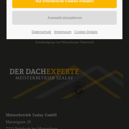
info@dachexperte.at
Datenschutz
Impressum
Cookie-Details
Alle Bilder sind urheberrechtlich geschützt. Die Verwendung erfolgt mit freundlicher
Genehmigung von Wienerberger Österreich
Meisterbetrieb Szalay GmbH
Marzergasse 20
7222 Rohrbach bei Mattersburg